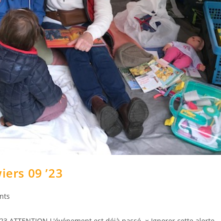
iers 09 ’23
nts
023 ATTENTION L'événement est déjà passé. × Ignorer cette alerte.