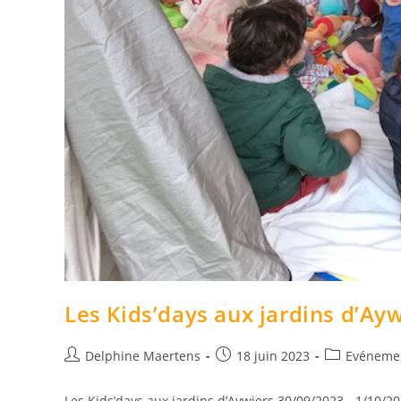
Les Kids’days aux jardins d’Ayw
Delphine Maertens
18 juin 2023
Evéneme
Les Kids’days aux jardins d’Aywiers 30/09/2023 - 1/10/2