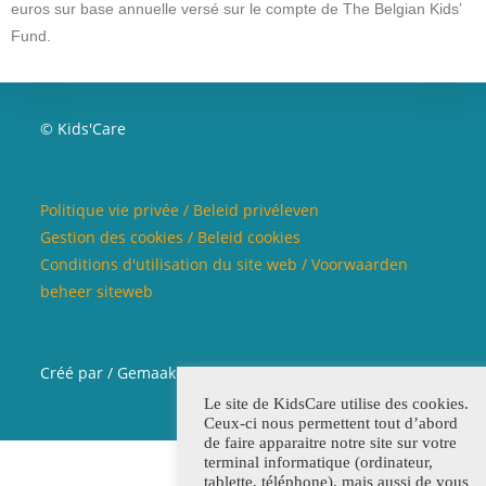
euros sur base annuelle versé sur le compte de The Belgian Kids’
Fund.
© Kids'Care
Politique vie privée / Beleid privéleven
Gestion des cookies / Beleid cookies
Conditions d'utilisation du site web / Voorwaarden
beheer siteweb
Créé par / Gemaakd door
Chantal Claerhoudt
Le site de KidsCare utilise des cookies.
Ceux-ci nous permettent tout d’abord
de faire apparaitre notre site sur votre
terminal informatique (ordinateur,
tablette, téléphone), mais aussi de vous