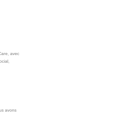
Care, avec
ocial,
ous avons