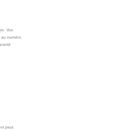
in. Vos
n au numéro
rantit
ent peut