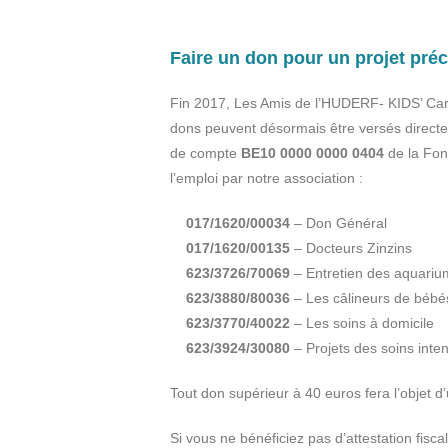
Faire un don pour un projet préc
Fin 2017, Les Amis de l’HUDERF- KIDS’ Care
dons peuvent désormais être versés direct
de compte
BE10 0000 0000 0404
de la Fon
l’emploi par notre association :
017/1620/00034
– Don Général
017/1620/00135
– Docteurs Zinzins
623/3726/70069
– Entretien des aquariu
623/3880/80036
– Les câlineurs de bébé
623/3770/40022
– Les soins à domicile
623/3924/30080
– Projets des soins inte
Tout don supérieur à 40 euros fera l’objet d’
Si vous ne bénéficiez pas d’attestation fiscal