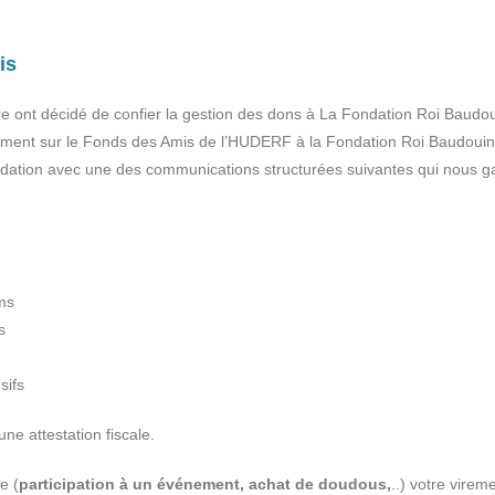
is
 ont décidé de confier la gestion des dons à La Fondation Roi Baudou
ement sur le Fonds des Amis de l’HUDERF à la Fondation Roi Baudoui
dation avec une des communications structurées suivantes qui nous ga
ms
s
nsifs
une attestation fiscale.
e (
participation à un événement, achat de doudous,
..) votre virem