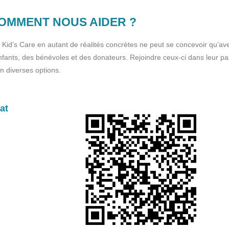
OMMENT NOUS AIDER ?
e Kid’s Care en autant de réalités concrètes ne peut se concevoir qu’ave
fants, des bénévoles et des donateurs. Rejoindre ceux-ci dans leur par
on diverses options.
at