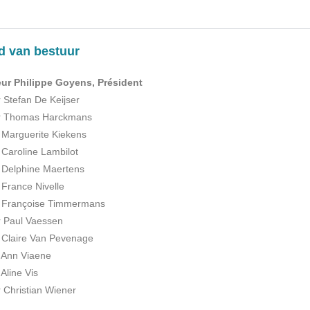
d van bestuur
ur Philippe Goyens, Président
 Stefan De Keijser
r Thomas Harckmans
Marguerite Kiekens
aroline Lambilot
Delphine Maertens
rance Nivelle
Françoise Timmermans
 Paul Vaessen
Claire Van Pevenage
Ann Viaene
line Vis
 Christian Wiener