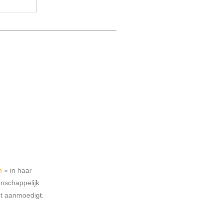
h
» in haar
nschappelijk
ht aanmoedigt.