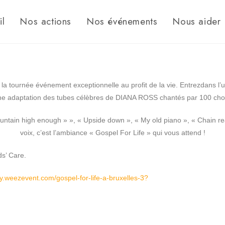
il
Nos actions
Nos événements
Nous aider
 la tournée événement exceptionnelle au profit de la vie. Entrezdans l
une adaptation des tubes célèbres de DIANA ROSS chantés par 100 chori
ountain high enough » », « Upside down », « My old piano », « Chain r
voix,
c’est l’ambiance « Gospel For Life » qui vous attend !
ds’ Care.
my.weezevent.com/gospel-for-life-a-bruxelles-3?