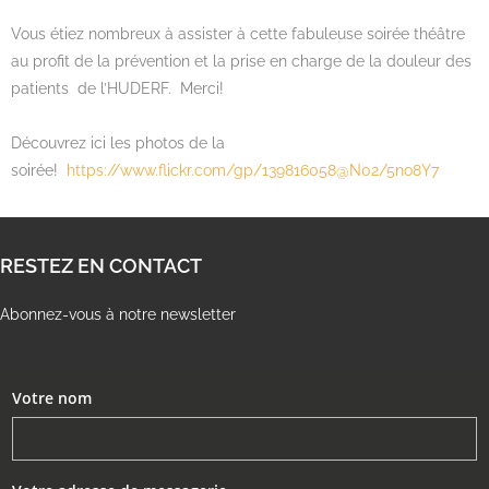
Vous étiez nombreux à assister à cette fabuleuse soirée théâtre
au profit de la prévention et la prise en charge de la douleur des
patients de l’HUDERF. Merci!
Découvrez ici les photos de la
soirée!
https://www.flickr.com/gp/139816058@N02/5no8Y7
RESTEZ EN CONTACT
Abonnez-vous à notre newsletter
Votre nom