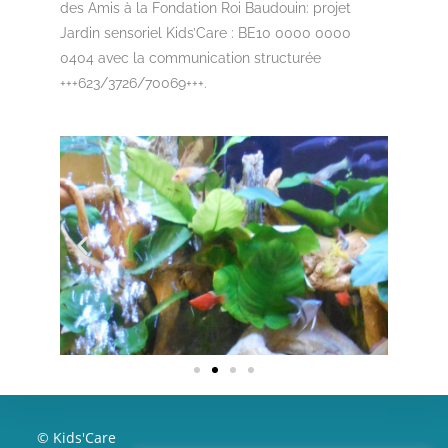
des Amis à la Fondation Roi Baudouin: projet
Jardin sensoriel Kids’Care : BE10 0000 0000
0404 avec la communication structurée
+++623/3726/70069+++.
© Kids'Care