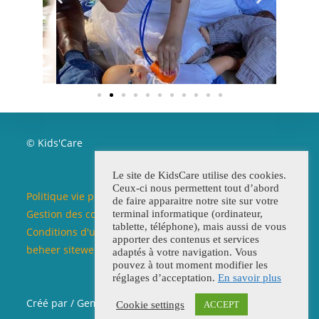
© Kids'Care
Le site de KidsCare utilise des cookies.
Ceux-ci nous permettent tout d’abord
Politique vie privée / Beleid privéleven
de faire apparaitre notre site sur votre
Gestion des cookies / Beleid cookies
terminal informatique (ordinateur,
tablette, téléphone), mais aussi de vous
Conditions d'utilisation du site web / Voorwaarden
apporter des contenus et services
beheer siteweb
adaptés à votre navigation. Vous
pouvez à tout moment modifier les
réglages d’acceptation.
En savoir plus
Créé par / Gemaakd door
Chantal Claerhoudt
Cookie settings
ACCEPT