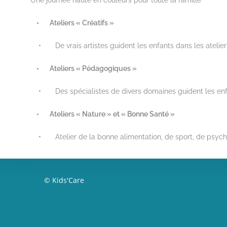
Une journée haute en couleurs pour toute la famille
• Ateliers « Créatifs »
• De vrais artistes guident les enfants dans les ateliers 
• Ateliers « Pédagogiques »
• Des spécialistes de divers domaines guident les enfant
• Ateliers « Nature
»
et «
Bonne Santé »
• Atelier de la bonne alimentation, de sport, de psycho
© Kids'Care