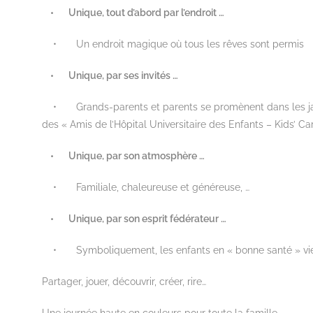
• Unique, tout d’abord par l’endroit …
• Un endroit magique où tous les rêves sont permis
• Unique, par ses invité
s …
• Grands-parents et parents se promènent dans les jardins
des « Amis de l’Hôpital Universitaire des Enfants – Kids’ Car
• Unique, par son atmosphè
re …
• Familiale, chaleureuse et généreuse, …
• Unique, par son esprit fédérateur …
• Symboliquement, les enfants en « bonne santé » vienn
Partager, jouer, découvrir, créer, rire…