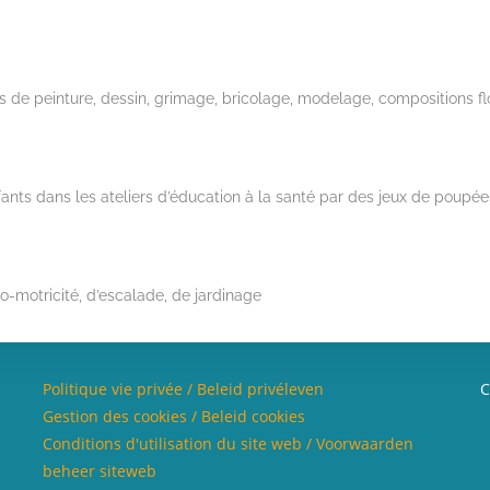
de peinture, dessin, grimage, bricolage, modelage, compositions flo
s dans les ateliers d’éducation à la santé par des jeux de poupée
-motricité, d’escalade, de jardinage
Politique vie privée / Beleid privéleven
C
Gestion des cookies / Beleid cookies
Conditions d'utilisation du site web / Voorwaarden
beheer siteweb