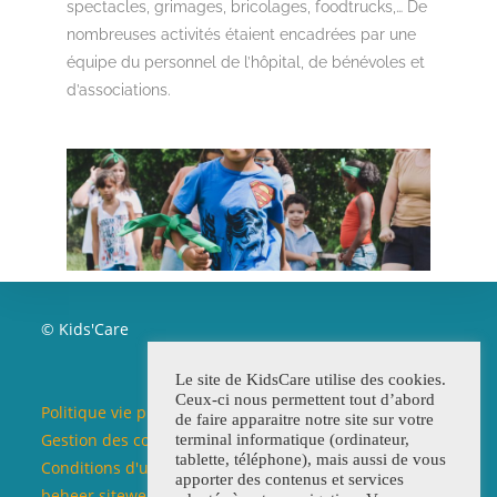
spectacles, grimages, bricolages, foodtrucks,… De
nombreuses activités étaient encadrées par une
équipe du personnel de l’hôpital, de bénévoles et
d’associations.
© Kids'Care
Le site de KidsCare utilise des cookies.
Ceux-ci nous permettent tout d’abord
Politique vie privée / Beleid privéleven
de faire apparaitre notre site sur votre
Gestion des cookies / Beleid cookies
terminal informatique (ordinateur,
tablette, téléphone), mais aussi de vous
Conditions d'utilisation du site web / Voorwaarden
apporter des contenus et services
beheer siteweb