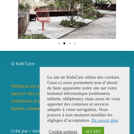
© Kids'Care
Le site de KidsCare utilise des cookies.
Ceux-ci nous permettent tout d’abord
Politique vie privée / Beleid privéleven
de faire apparaitre notre site sur votre
Gestion des cookies / Beleid cookies
terminal informatique (ordinateur,
tablette, téléphone), mais aussi de vous
Conditions d'utilisation du site web / Voorwaarden
apporter des contenus et services
beheer siteweb
adaptés à votre navigation. Vous
pouvez à tout moment modifier les
réglages d’acceptation.
En savoir plus
Créé par / Gemaakd door
Chantal Claerhoudt
Cookie settings
ACCEPT